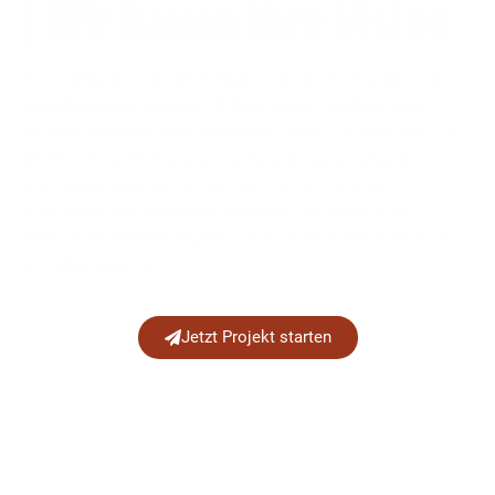
Wir bauen Ihre Vision
Deutschland ist ein Mieterland – doch der Traum vom
Eigenheim lebt in vielen Wohnungssuchenden. Eine
aktuelle Datenanalyse von Immo Scout 24 zeigt nun:
„In
55 Prozent aller Regionen ist Kaufen langfristig die
günstigere Alternative. Das könnte nicht nur den
angespannten Mietmarkt entlasten, sondern bietet
Menschen mit Wohneigentum auch eine solide Basis für
die Altersvorsorge.“
Jetzt Projekt starten