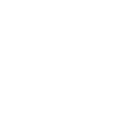
Anpado Unternehmensgruppe - Naturstein / Betonwerkstein / Bauen und
Wohnen