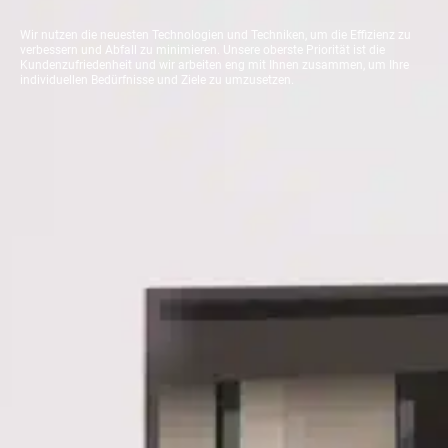
Wir nutzen die neuesten Technologien und Techniken, um die Effizienz zu
verbessern und Abfall zu minimieren. Unsere oberste Priorität ist die
Kundenzufriedenheit und wir arbeiten eng mit Ihnen zusammen, um Ihre
individuellen Bedürfnisse und Ziele zu umzusetzen.