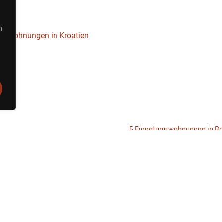
n
5 Eigentumswohnungen in Bo
gentumswohnungen in Kroatien
Projektierte Maßnahme – weiteres
ßnahme – weiteres folgt in Kürze.
Weiterlesen »
Weiterlesen »