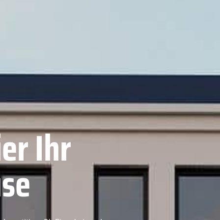
er Ihr
use