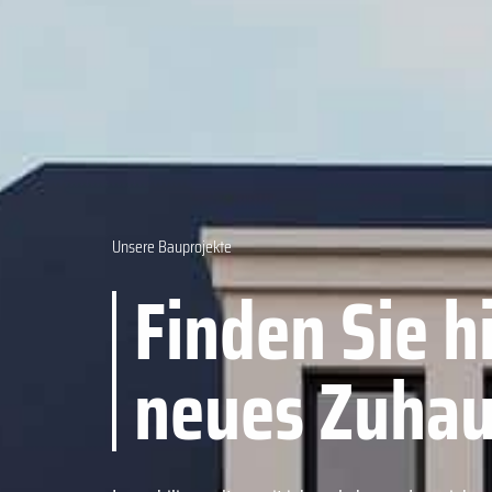
Unsere Bauprojekte
Finden Sie hi
neues Zuha