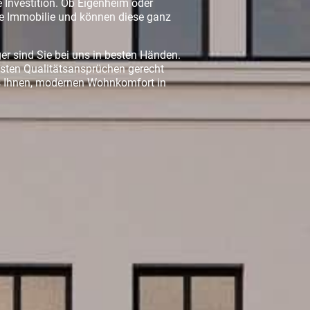
e Investition. Ob Eigenheim oder
te Immobilie und können diese ganz
er sind Sie bei uns in besten Händen.
sten Qualitätsansprüchen gerecht
es Ihnen, modernen Wohnkomfort in