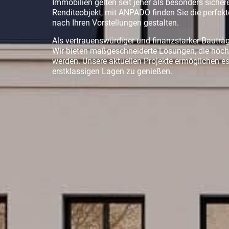
Immobilien gelten seit jeher als besonders sicher
Renditeobjekt, mit ANPADO finden Sie die perfek
nach Ihren Vorstellungen gestalten.
Als vertrauenswürdiger und finanzstarker Bauträg
Wir bieten maßgeschneiderte Lösungen, die höch
werden. Unsere aktuellen Projekte ermöglichen 
erstklassigen Lagen zu genießen.