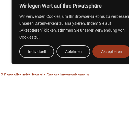
Wir legen Wert auf Ihre Privatsphäre
Wir verwenden Cookies, um Ihr Browser-Erlebnis zu verbesser
unseren Datenverkehr zu analysieren. Indem Sie auf
„Akzeptieren“ klicken, stimmen Sie unserer Verwendung von
Cookies zu.
Individuell
Ablehnen
Akzeptieren
2 Doppelhaushälften als Generalunternehmer in
Bottrop
Exklusive Ei
Projektierte Maßnahme – weiteres folgt in Kürze.
Projektierte Ma
Weiterlesen »