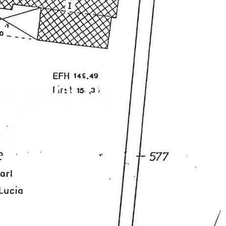
gen in
el