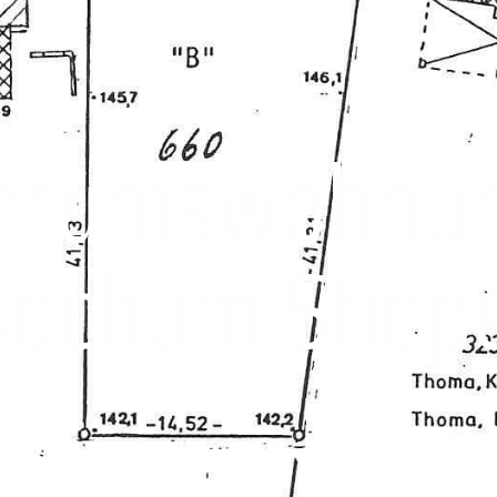
entumswohnun
ochum Stiep